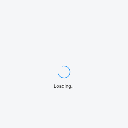
A
社
B
社
14,397
¥
19,800
15,000
¥
¥
19,500
¥
29,700
30,000
¥
¥
Loading...