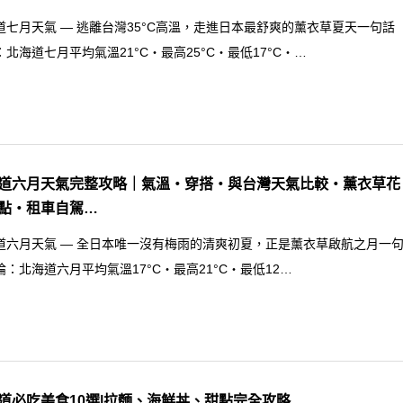
道七月天氣 — 逃離台灣35°C高溫，走進日本最舒爽的薰衣草夏天一句話
：北海道七月平均氣溫21°C・最高25°C・最低17°C・…
道六月天氣完整攻略｜氣溫・穿搭・與台灣天氣比較・薰衣草花
點・租車自駕…
道六月天氣 — 全日本唯一沒有梅雨的清爽初夏，正是薰衣草啟航之月一
論：北海道六月平均氣溫17°C・最高21°C・最低12…
道必吃美食10選|拉麵、海鮮丼、甜點完全攻略