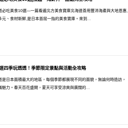
道必吃美食10選—一篇看遍北方美食寶庫北海道善用豐沛海產與大地恩惠,
多元、食材新鮮,是日本首屈一指的美食寶庫。來到…
道四季玩透透！季節限定景點與活動全攻略
道是日本面積最大的地區，每個季節都展現不同的面貌，無論何時造訪，
滿魅力。春天百花盛開，夏天可享受涼爽與廣闊的…