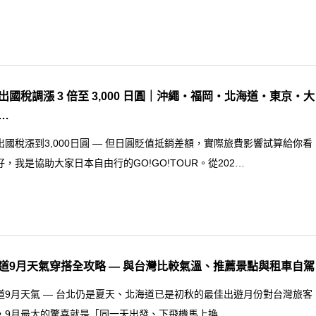
出國稅調漲 3 倍至 3,000 日圓｜沖繩・福岡・北海道・東京・大
…
出國稅漲到3,000日圓 — 但日圓貶值抵銷差額，實際旅費影響試算給你看
好，我是協助大家日本自由行的GO!GO!TOUR。從202…
道9月天氣穿搭全攻略 — 與台灣比較氣溫、推薦景點與租車自駕
道9月天氣 — 台北仍是夏天、北海道已是初秋的最佳出遊月份對台灣旅客
，9月最大的驚喜就是「同一天出發、下飛機馬上換…