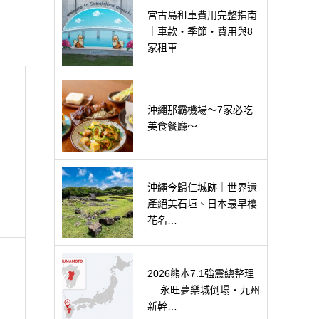
宮古島租車費用完整指南
｜車款・季節・費用與8
家租車…
沖繩那霸機場～7家必吃
美食餐廳～
沖繩今歸仁城跡｜世界遺
產絕美石垣、日本最早櫻
花名…
2026熊本7.1強震總整理
— 永旺夢樂城倒塌・九州
新幹…