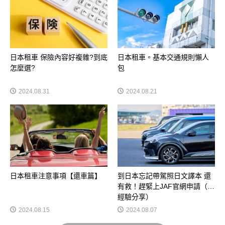
日本租車 保險內容好複雜?到底
日本租車。基本交通規則懶人
怎麼選?
包
2024.08.31
2024.08.21
日本租車注意事項【還車篇】
到日本忘記帶駕照日文譯本 還
有救！趕緊上JAF官網申請（純
經驗分享）
2024.08.15
2024.08.07