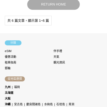
RETURN HOME
共 6 篇文章，顯示第 1~6 篇
分類
eSIM
伴手禮
優惠活動
天氣
租車指南
觀光資訊
郵輪
從地區選擇
九州
福岡
北海道
大阪
沖繩
宮古島
慶良間諸島
水納島
石垣島
青洞