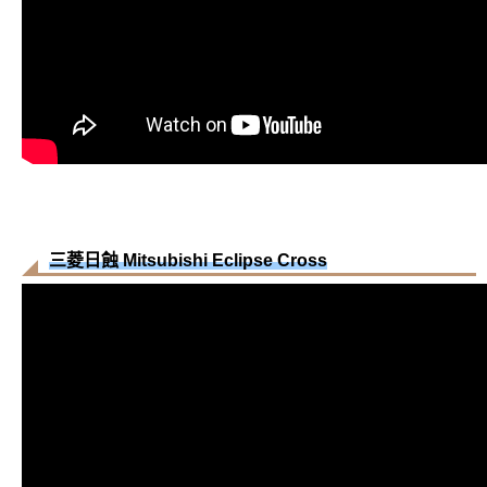
三菱日蝕 Mitsubishi Eclipse Cross