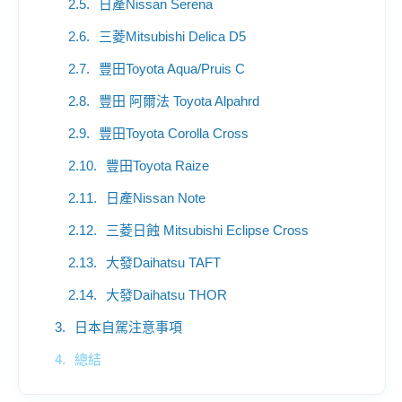
日產Nissan Serena
三菱Mitsubishi Delica D5
豐田Toyota Aqua/Pruis C
豐田 阿爾法 Toyota Alpahrd
豐田Toyota Corolla Cross
豐田Toyota Raize
日產Nissan Note
三菱日蝕 Mitsubishi Eclipse Cross
大發Daihatsu TAFT
大發Daihatsu THOR
日本自駕注意事項
總結