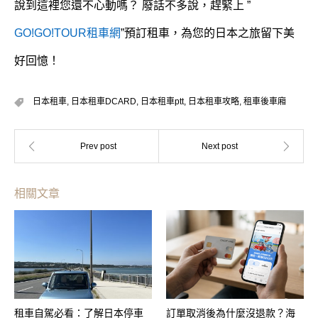
說到這裡您還不心動嗎？ 廢話不多說，趕緊上 ”
GO!GO!TOUR租車網
”預訂租車，為您的日本之旅留下美
好回憶！
日本租車
,
日本租車DCARD
,
日本租車ptt
,
日本租車攻略
,
租車後車廂
相關文章
租車自駕必看：了解日本停車
訂單取消後為什麼沒退款？海