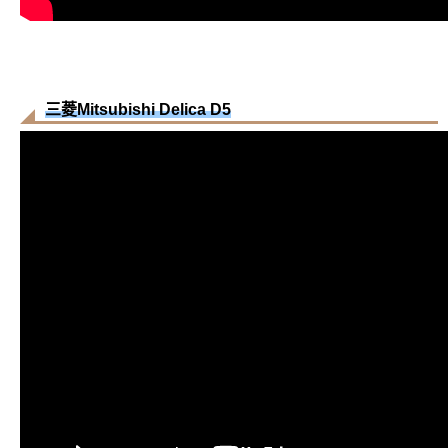
三菱Mitsubishi Delica D5