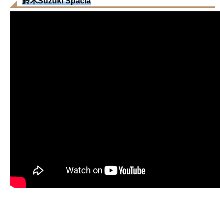
鈴木Suzuki Spacia