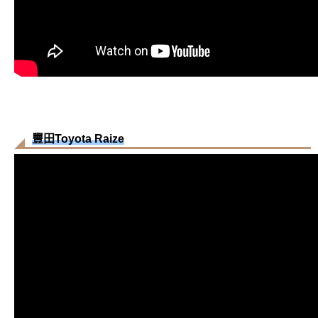
豐田Toyota Raize