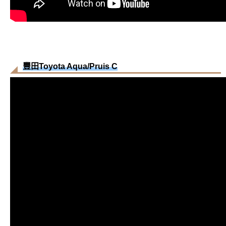
豐田Toyota Aqua/Pruis C