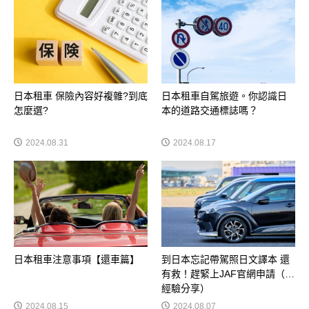
日本租車 保險內容好複雜?到底
日本租車自駕旅遊。你認識日
怎麼選?
本的道路交通標誌嗎？
2024.08.31
2024.08.17
日本租車注意事項【還車篇】
到日本忘記帶駕照日文譯本 還
有救！趕緊上JAF官網申請（純
經驗分享）
2024.08.15
2024.08.07