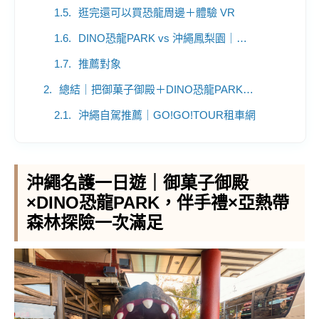
逛完還可以買恐龍周邊＋體驗 VR
DINO恐龍PARK vs 沖繩鳳梨園｜哪個比較適合？
推薦對象
總結｜把御菓子御殿＋DINO恐龍PARK排進名護行程
沖繩自駕推薦｜GO!GO!TOUR租車網
沖繩名護一日遊｜御菓子御殿
×DINO恐龍PARK，伴手禮×亞熱帶
森林探險一次滿足