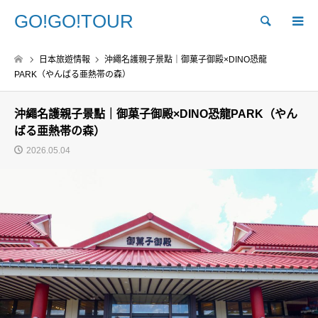
GO!GO!TOUR
Search
日本旅遊情報
沖繩名護親子景點｜御菓子御殿×DINO恐龍
PARK（やんばる亜熱帯の森）
沖繩名護親子景點｜御菓子御殿×DINO恐龍PARK（やん
ばる亜熱帯の森）
2026.05.04