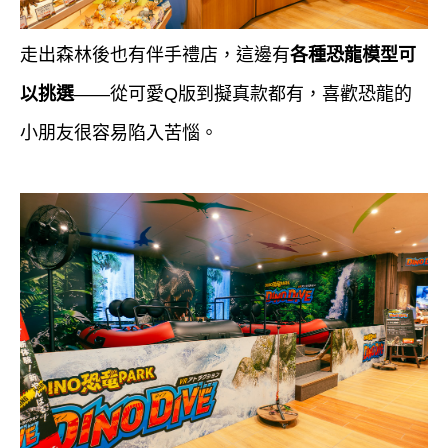
走出森林後也有伴手禮店，這邊有
各種恐龍模型可
以挑選
——從可愛Q版到擬真款都有，喜歡恐龍的
小朋友很容易陷入苦惱。