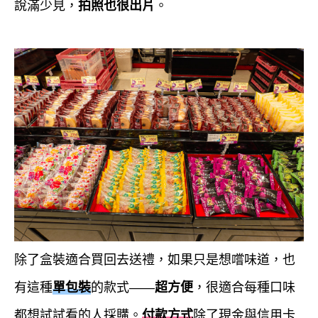
說滿少見，
拍照也很出片
。
除了盒裝適合買回去送禮，如果只是想嚐味道，也
有這種
單包裝
的款式——
超方便
，很適合每種口味
都想試試看的人採購。
付款方式
除了現金與信用卡