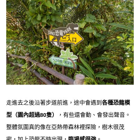
走進去之後沿著步道前進，途中會遇到
各種恐龍模
型（園內超過80隻）
，有些還會動、會發出聲音。
整體氛圍真的像在亞熱帶森林裡探險，樹木很茂
密，加上恐龍不時出現，
臨場感很強
。