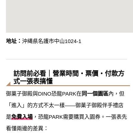
地址：
沖縄県名護市中山1024-1
訪問前必看｜營業時間・票價・付款方
式一張表搞懂
御菓子御殿與DINO恐龍PARK在
同一個園區
內，但
「進入」的方式不太一樣——御菓子御殿伴手禮店
是
免費入場
，恐龍PARK需要購買入園券。一張表先
看懂兩邊的差異：