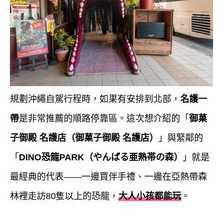
規劃沖繩自駕行程時，如果有安排到北部，
名護一
帶
是非常推薦的順路停靠區。這次想介紹的「
御菓
子御殿 名護店（御菓子御殿 名護店）
」與緊鄰的
「
DINO恐龍PARK（やんばる亜熱帯の森）
」就是
最經典的代表——一邊買伴手禮、一邊在亞熱帶森
林裡走訪80隻以上的恐龍，
大人小孩都能玩
。