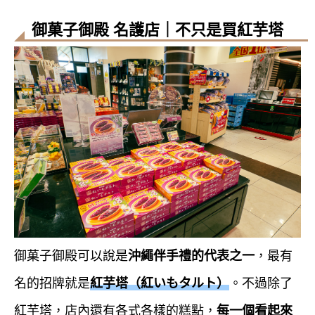
御菓子御殿 名護店｜不只是買紅芋塔
御菓子御殿可以說是
沖繩伴手禮的代表之一
，最有
名的招牌就是
紅芋塔（紅いもタルト）
。不過除了
紅芋塔，店內還有各式各樣的糕點，
每一個看起來