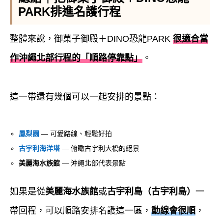
PARK排進名護行程
整體來說，御菓子御殿＋DINO恐龍PARK
很適合當
作沖繩北部行程的「順路停靠點」
。
這一帶還有幾個可以一起安排的景點：
鳳梨園
— 可愛路線、輕鬆好拍
古宇利海洋塔
— 俯瞰古宇利大橋的絕景
美麗海水族館
— 沖繩北部代表景點
如果是從
美麗海水族館
或
古宇利島（古宇利島）
一
帶回程，可以順路安排名護這一區，
動線會很順
，