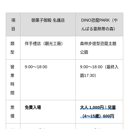
項
御菓子御殿 名護店
DINO恐龍PARK（や
目
んばる亜熱帯の森）
類
伴手禮店（觀光工廠）
森林步道型恐龍主題
型
公園
營
9:00～18:00
9:00～18:00（最終入
業
園17:30）
時
間
票
免費入場
大人 1,000円｜兒童
價
（4～15歲）600円