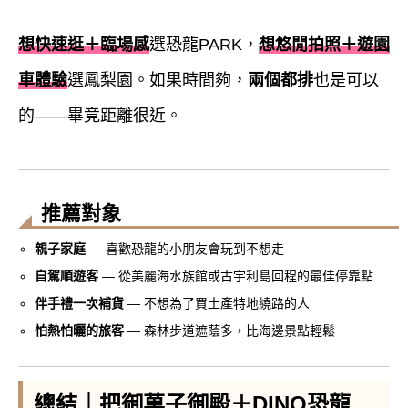
想快速逛＋臨場感
選恐龍PARK，
想悠閒拍照＋遊園
車體驗
選鳳梨園。如果時間夠，
兩個都排
也是可以
的——畢竟距離很近。
推薦對象
親子家庭
— 喜歡恐龍的小朋友會玩到不想走
自駕順遊客
— 從美麗海水族館或古宇利島回程的最佳停靠點
伴手禮一次補貨
— 不想為了買土產特地繞路的人
怕熱怕曬的旅客
— 森林步道遮蔭多，比海邊景點輕鬆
總結｜把御菓子御殿＋DINO恐龍