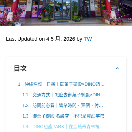
Last Updated on 4 5 月, 2026 by
TW
目次
沖繩名護一日遊｜御菓子御殿×DINO恐龍PARK，伴手禮×亞熱帶森林探險一次滿足
交通方式｜怎麼去御菓子御殿×DINO恐龍PARK
訪問前必看｜營業時間・票價・付款方式一張表搞懂
御菓子御殿 名護店｜不只是買紅芋塔
DINO恐龍PARK｜在亞熱帶森林裡探險