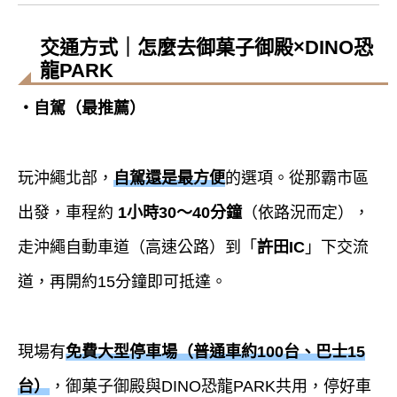
交通方式｜怎麼去御菓子御殿×DINO恐
龍PARK
・自駕（最推薦）
玩沖繩北部，
自駕還是最方便
的選項。從那霸市區
出發，車程約
1小時30～40分鐘
（依路況而定），
走沖繩自動車道（高速公路）到「
許田IC
」下交流
道，再開約15分鐘即可抵達。
現場有
免費大型停車場（普通車約100台、巴士15
台）
，御菓子御殿與DINO恐龍PARK共用，停好車