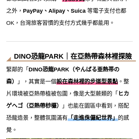
之外，
PayPay、Alipay、Suica
等電子支付也都
OK，台灣旅客習慣的支付方式幾乎都能用。
DINO恐龍PARK｜在亞熱帶森林裡探險
緊鄰的「
DINO恐龍PARK（やんばる亜熱帯の
森）
」，其實是一個
設在森林裡的步道型景點
。整
片環境被亞熱帶植被包圍，像是大型蕨類的「
ヒカ
ゲヘゴ（亞熱帶桫欏）
」也能在園區中看到，搭配
恐龍造景，整體氛圍滿有
「走進侏儸紀世界」
的感
覺。