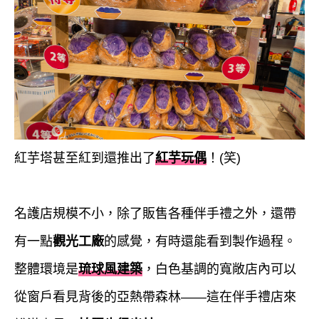
紅芋塔甚至紅到還推出了
紅芋玩偶
！(笑)
名護店規模不小，除了販售各種伴手禮之外，還帶
有一點
觀光工廠
的感覺，有時還能看到製作過程。
整體環境是
琉球風建築
，白色基調的寬敞店內可以
從窗戶看見背後的亞熱帶森林——這在伴手禮店來