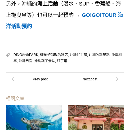
另外，沖繩的
海上活動
（潛水、SUP、香蕉船、海
上拖曳傘等）也可以一起預約 →
GO!GO!TOUR 海
洋活動預約
DINO恐龍PARK
,
御菓子御殿名護店
,
沖繩伴手禮
,
沖繩名護景點
,
沖繩租
車
,
沖繩自駕
,
沖繩親子景點
,
紅芋塔
相關文章