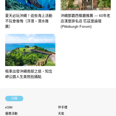
夏天必玩沖繩！這些海上活動
沖繩那覇西餐廳推薦 — 60年老
不玩會後悔（浮潛・潛水推
店漢堡排名店 匹茲堡論壇
薦）
(Pittsburgh Forum)
租車出發沖繩南部之旅，知念
岬公園人生美照拍攝點
分類
eSIM
伴手禮
優惠活動
天氣