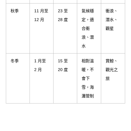
秋季
11 月至
23 至
氣候穩
衝浪、
12 月
28 度
定，適
潛水、
合衝
觀星
浪、潛
水
冬季
1 月至
15 至
相對溫
賞鯨、
2 月
20 度
暖，不
觀光之
會下
旅
雪，海
灘管制