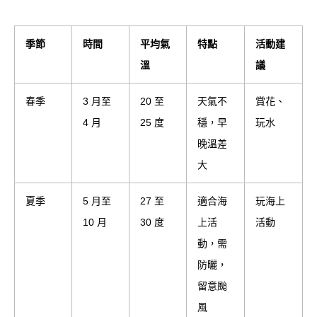
季節
時間
平均氣
特點
活動建
溫
議
春季
3 月至
20 至
天氣不
賞花、
4 月
25 度
穩，早
玩水
晚溫差
大
夏季
5 月至
27 至
適合海
玩海上
10 月
30 度
上活
活動
動，需
防曬，
留意颱
風