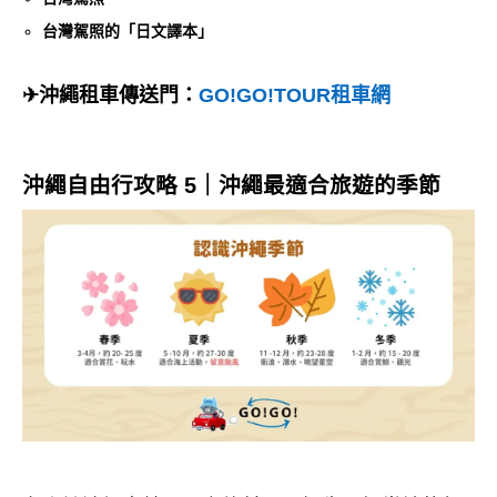
台灣駕照的「日文譯本」
✈沖繩租車傳送門：
GO!GO!TOUR租車網
沖繩自由行攻略 5｜
沖繩
最適合旅遊的季節