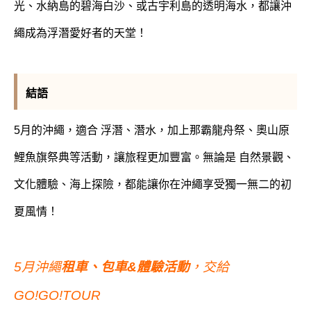
光、水納島的碧海白沙、或古宇利島的透明海水，都讓沖
繩成為浮潛愛好者的天堂！
結語
5月的沖繩，適合 浮潛、潛水，加上那霸龍舟祭、奧山原
鯉魚旗祭典等活動，讓旅程更加豐富。無論是 自然景觀、
文化體驗、海上探險，都能讓你在沖繩享受獨一無二的初
夏風情！
5月沖繩
租車
、
包車&體驗活動
，交給
GO!GO!TOUR