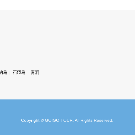
納島
石垣島
青洞
Copyright
©
GO!GO!TOUR
. All Rights Reserved.