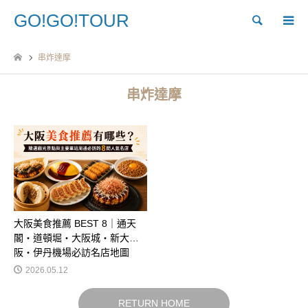
GO!GO!TOUR
Search
串炸達摩
串炸達摩
大阪美食推薦 BEST 8｜通天
閣・道頓堀・大阪城・新大
阪・伊丹機場必訪名店地圖
2026.05.12
RETURN HOME