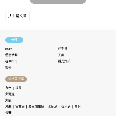
共 1 篇文章
分類
eSIM
伴手禮
優惠活動
天氣
租車指南
觀光資訊
郵輪
從地區選擇
九州
福岡
北海道
大阪
沖繩
宮古島
慶良間諸島
水納島
石垣島
青洞
長野