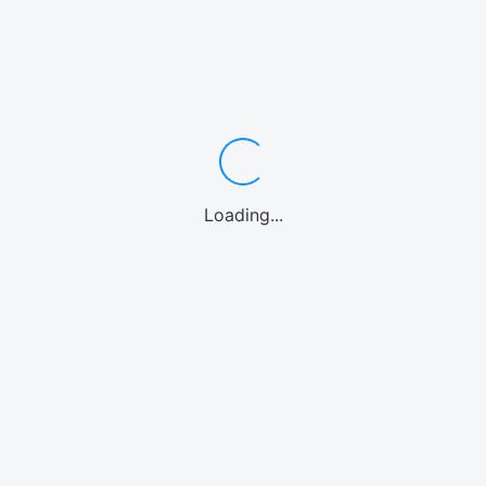
ワゴン・ミニバン7〜8名
中型・SUV
スポーツカー
高級車/外車
10名乗り
レンタカーよくある質問
カテゴリーからアクティビティを選ぶ
シュノーケル
体験ダイビング
パラセーリング
1日観光バス
釣り
ファンダイビング
カヤック
パドルボード
マリンオプション
シーウォーク
Loading...
ウォーターパーク
ホエールウォッチング
海水浴
ストリートカート
クルーズ
エリアからアクティビティを選ぶ
那覇
慶良間諸島
恩納村(青の洞窟)
北部(水納島/瀬底島/本部等)
美ら海水族館
北谷
沖縄中部
糸満
南城市
宮古島
石垣島
北海道
アクティビティよくある質問