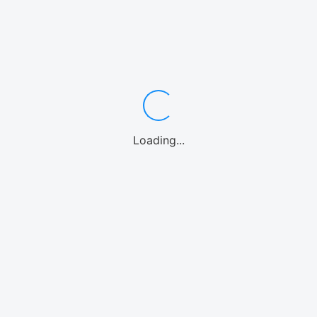
ワゴン・ミニバン7〜8名
中型・SUV
スポーツカー
高級車/外車
10名乗り
レンタカーよくある質問
カテゴリーからアクティビティを選ぶ
シュノーケル
体験ダイビング
パラセーリング
1日観光バス
釣り
ファンダイビング
カヤック
パドルボード
マリンオプション
シーウォーク
Loading...
ウォーターパーク
ホエールウォッチング
海水浴
ストリートカート
クルーズ
エリアからアクティビティを選ぶ
那覇
慶良間諸島
恩納村(青の洞窟)
北部(水納島/瀬底島/本部等)
美ら海水族館
北谷
沖縄中部
糸満
南城市
宮古島
石垣島
北海道
アクティビティよくある質問